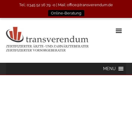
Tel.: 0345 52 16 79 -0
| Mail:
office@transverendum.de
Online-Beratung
MENU
> Erstinformation nach Vermittlerrichtlinie